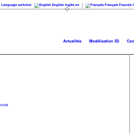
Language switcher
English
Inglés
en
Français
Francés
f
Actualités
Modélisation 3D
Con
ancés