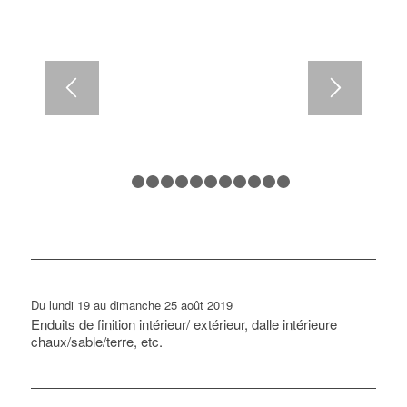
1
2
3
4
5
6
7
8
9
10
11
12
Du lundi 19 au dimanche 25 août 2019
Enduits de finition intérieur/ extérieur, dalle intérieure
chaux/sable/terre, etc.