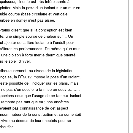
épaisseur, l’inertie est très intéressante à
ploiter. Mais la pose d’un isolant sur un mur en
uble courbe (base circulaire et verticale
urbée en dôme) n’est pas aisée.
rtains disent que si la conception est bien
ite, une simple source de chaleur suffit. On
ut ajouter de la fibre isolante à l’enduit pour
éliorer les performances. De même qu’un mur
 une cloison à forte inertie thermique orienté
rs le soleil d’hiver.
lheureusement, au niveau de la législation
ançaise, la RT2012 impose la pose d’un isolant.
 reste possible de l’indiquer sur les plans, mais
 ne pas s’en soucier à la mise en oeuvre……..
ppelons-nous que l’usage de ce fameux isolant
 remonte pas tant que ça ; nos ancêtres
avaient pas connaissance de cet aspect
nsommateur de la construction et se contentait
 vivre au dessus de leur cheptels pour se
chauffer.