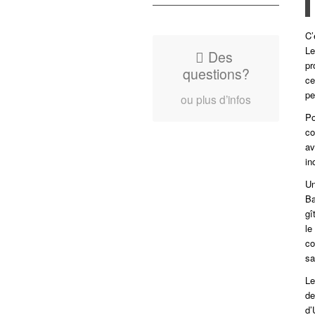
C’
Le
Des
pr
questions?
ce
pe
ou plus d’infos
Po
co
av
in
Un
Ba
gî
le
co
sa
Le
de
d’