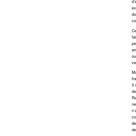
d’
ex
do
co
Ce
fa
pe
am
ou
ve
Ma
fr
Il
de
Ra
ne
n’
co
de
ré