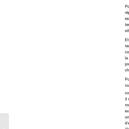
Po
ré
es
te
si
Et
re
co
la
pr
ch
Po
nu
co
3 
mo
ex
un
d’
5 chantiers en 6 mois
él