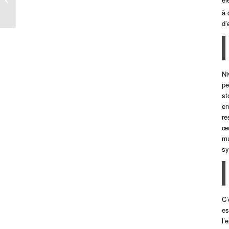
en Tunisie
à 
d’
Ni
pe
st
en
re
œu
mu
sy
C’
es
l’