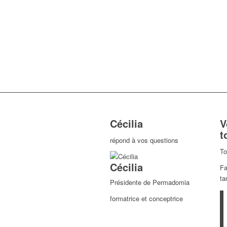
Cécilia
V
t
répond à vos questions
To
Cécilia
Fa
ta
Présidente de Permadomia
formatrice et conceptrice