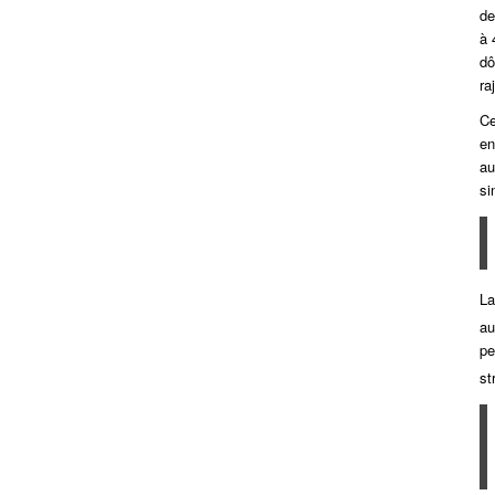
de
à 
dô
ra
Ce
en
au
si
La
au
pe
st