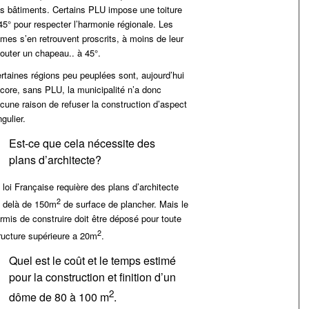
s bâtiments. Certains PLU impose une toiture
45° pour respecter l’harmonie régionale. Les
mes s’en retrouvent proscrits, à moins de leur
jouter un chapeau.. à 45°.
rtaines régions peu peuplées sont, aujourd’hui
core, sans PLU, la municipalité n’a donc
cune raison de refuser la construction d’aspect
ngulier.
Est-ce que cela nécessite des
plans d’architecte?
 loi Française requière des plans d’architecte
2
 delà de 150m
de surface de plancher. Mais le
rmis de construire doit être déposé pour toute
2
ructure supérieure a 20m
.
Quel est le coût et le temps estimé
pour la construction et finition d’un
2
dôme de 80 à 100 m
.