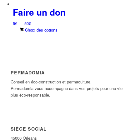
Faire un don
Plage
5
€
–
50
€
de
Ce
Choix des options
prix :
produit
5€
a
à
plusieurs
50€
variations.
Les
options
PERMADOMIA
peuvent
Conseil en éco-construction et permaculture.
être
Permadomia vous accompagne dans vos projets pour une vie
choisies
plus éco-responsable.
sur
la
page
du
produit
SIÈGE SOCIAL
45000 Orleans