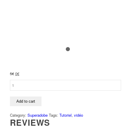
1
2
Original
Current
5
€
0
€
price
price
Vidéo
was:
is:
:
5€.
0€.
Comment
dessiner
Add to cart
un
dôme
Category:
Superadobe
Tags:
Tutoriel
,
vidéo
REVIEWS
simple
sur