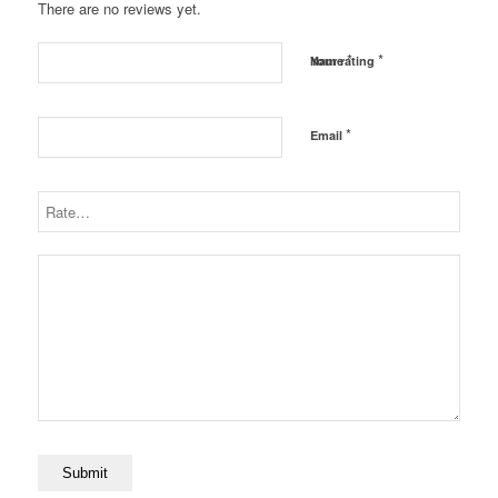
Sketchup
There are no reviews yet.
quantity
*
*
Name
Your rating
*
Email